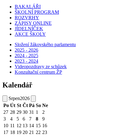
BAKALÁŘI
ŠKOLNÍ PROGRAM
ROZVRHY
ZÁPISY ONLINE
JÍDELNÍČEK
AKCE ŠKOLY
Složení žákovského parlamentu
2025 - 2026
2024 - 2025
2023 - 2024
Videopozdravy ze schůzek
Konzultační centrum ŽP
Kalendář
Srpen
2026
Po
Út
St
Čt
Pá
So
Ne
27
28
29
30
31
1
2
3
4
5
6
7
8
9
10
11
12
13
14
15
16
17
18
19
20
21
22
23