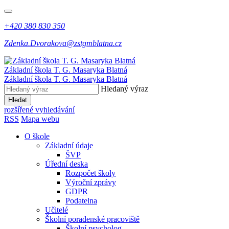
+420 380 830 350
Zdenka.Dvorakova@zstgmblatna.cz
Základní škola T. G. Masaryka Blatná
Základní škola T. G. Masaryka Blatná
Hledaný výraz
Hledat
rozšířené vyhledávání
RSS
Mapa webu
O škole
Základní údaje
ŠVP
Úřední deska
Rozpočet školy
Výroční zprávy
GDPR
Podatelna
Učitelé
Školní poradenské pracoviště
Školní psycholog