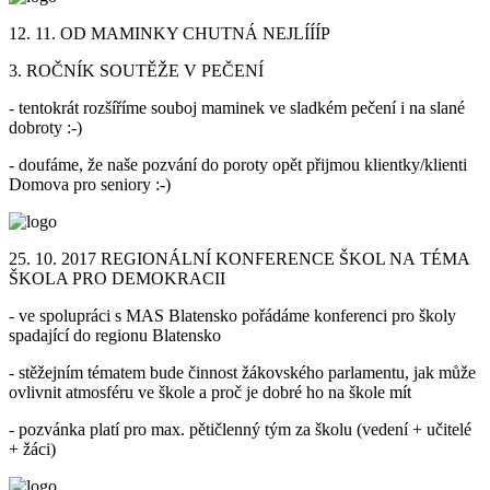
12. 11. OD MAMINKY CHUTNÁ NEJLÍÍÍP
3. ROČNÍK SOUTĚŽE V PEČENÍ
- tentokrát rozšíříme souboj maminek ve sladkém pečení i na slané
dobroty :-)
- doufáme, že naše pozvání do poroty opět přijmou klientky/klienti
Domova pro seniory :-)
25. 10. 2017 REGIONÁLNÍ KONFERENCE ŠKOL NA TÉMA
ŠKOLA PRO DEMOKRACII
- ve spolupráci s MAS Blatensko pořádáme konferenci pro školy
spadající do regionu Blatensko
- stěžejním tématem bude činnost žákovského parlamentu, jak může
ovlivnit atmosféru ve škole a proč je dobré ho na škole mít
- pozvánka platí pro max. pětičlenný tým za školu (vedení + učitelé
+ žáci)