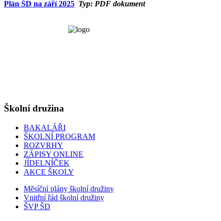
Plán ŠD na září 2025
Typ: PDF dokument
Školní družina
BAKALÁŘI
ŠKOLNÍ PROGRAM
ROZVRHY
ZÁPISY ONLINE
JÍDELNÍČEK
AKCE ŠKOLY
Měsíční plány školní družiny
Vnitřní řád školní družiny
ŠVP ŠD