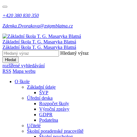
+420 380 830 350
Zdenka.Dvorakova@zstgmblatna.cz
Základní škola T. G. Masaryka Blatná
Základní škola T. G. Masaryka Blatná
Hledaný výraz
Hledat
rozšířené vyhledávání
RSS
Mapa webu
O škole
Základní údaje
ŠVP
Úřední deska
Rozpočet školy
Výroční zprávy
GDPR
Podatelna
Učitelé
Školní poradenské pracoviště
Školní psycholog