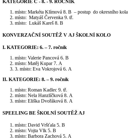
KATEGORIE C - 8. - 9. ROČNÍK
místo: Markéta Klímová 8. B – postup do okresního kola
místo: Matyáš Červenka 9. tř.
místo: Lukáš Kareš 8. B
KONVERZAČNÍ SOUTĚŽ V AJ ŠKOLNÍ KOLO
I. KATEGORIE: 6. – 7. ročník
místo: Valerie Pancová 6. B
místo: Matěj Kupar 7. A
3. místo: Eva Vokrojová 6. A
II. KATEGORIE: 8. – 9. ročník
místo: Roman Kadlec 9. tř.
místo: Nela Hanzlíčková 8. A
místo: Eliška Dvořáková 8. A
SPEELING BE ŠKOLNÍ SOUTĚŽ AJ
místo: David Vršťala 5. B
místo: Vojta Vlk 5. B
místo: Barbora Zachová 5. A