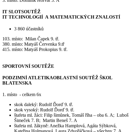
3. místo: Dominik Horvát 5. A
IT SLOTSOUTĚŽ
IT TECHNOLOGIÍ A MATEMATICKÝCH ZNALOSTÍ
3 860 účastníků
103. místo: Milan Čapek 9. tř.
380. místo: Matyáš Červenka 9.tř
415. místo: Matyáš Prokopius 9. tř.
SPORTOVNÍ SOUTĚŽE
PODZIMNÍ ATLETIKAOBLASTNÍ SOUTĚŽ ŠKOL
BLATENSKA
1. místo - celkem 6x
skok daleký: Rudolf Ďorď 9. tř.
skok vysoký: Rudolf Ďorď 9. tř.
štafeta ml. žáci: Filip šimůnek, Tomáš říha – oba 6. A; Luboš
Šimeček 7. B; Martin Beneš 7. A
štafeta ml. žákyně: Anežka Hamplová, Agáta Sýbková,
Kateřina Holmanová, Laura Zdvořáčková – všechny 7. A