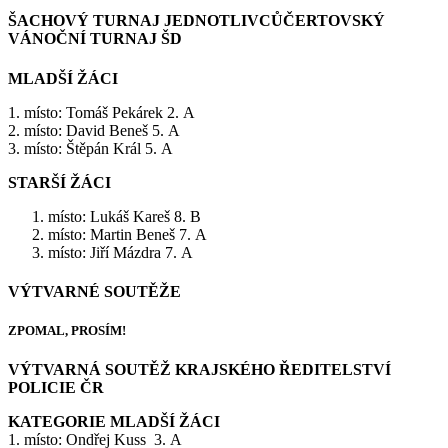
ŠACHOVÝ TURNAJ JEDNOTLIVCŮČERTOVSKÝ
VÁNOČNÍ TURNAJ ŠD
MLADŠÍ ŽÁCI
1. místo: Tomáš Pekárek 2. A
2. místo: David Beneš 5. A
3. místo: Štěpán Král 5. A
STARŠÍ ŽÁCI
místo: Lukáš Kareš 8. B
místo: Martin Beneš 7. A
místo: Jiří Mázdra 7. A
VÝTVARNÉ SOUTĚŽE
ZPOMAL, PROSÍM!
VÝTVARNÁ SOUTĚŽ KRAJSKÉHO ŘEDITELSTVÍ
POLICIE ČR
KATEGORIE MLADŠÍ ŽÁCI
1. místo: Ondřej Kuss 3. A