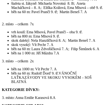
štafeta st. žákyně: Michaela Novotná 8. B; Aneta
Macháčková – 8. A; Eliška Králová, Ema Mlsová – obě 9. tř.
běh na 60 m: Pavel Prančl 9. tř; Martin Beneš 7. A
2. místo - celkem 7x
vrh koulí: Ema Mlsová, Pavel Prančl – oba 9. tř.
běh na 800 m: Ema Mlsová 9. tř.
skok daleký: Nela Hanzlíčková 8. A; Martin Beneš 7. A
skok vysoký: Vít Pechr 7. A
běh na 60 m: Laura Zdvořáčková 7. A; Filip Šimůnek 6. A
běh na 1 000 m: Jiří Mázdra 7.A
3. místo - celkem 2x
běh na 1000 m: Vít Pechr 7. A
běh na 60 m: Rudolf Ďorď 9. tř.VÁNOČNÍ
LAŤKAZÁVODY VE SKOKU VYSOKÉM – SOŠ
BLATNÁ
KATEGORIE DÍVKY:
3. místo: Anna Emilie Karasová 8.A