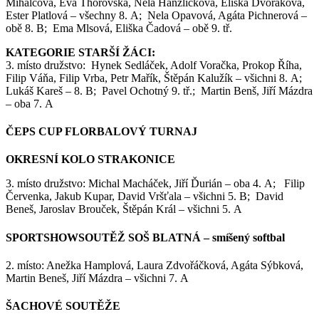
Mihalcová, Eva Thorovská, Nela Hanzlíčková, Eliška Dvořáková,
Ester Platlová – všechny 8. A; Nela Opavová, Agáta Pichnerová –
obě 8. B; Ema Mlsová, Eliška Čadová – obě 9. tř.
KATEGORIE STARŠÍ ŽÁCI:
3. místo družstvo: Hynek Sedláček, Adolf Voračka, Prokop Říha,
Filip Váňa, Filip Vrba, Petr Mařík, Štěpán Kalužík – všichni 8. A;
Lukáš Kareš – 8. B; Pavel Ochotný 9. tř.; Martin Benš, Jiří Mázdra
– oba 7. A
ČEPS CUP FLORBALOVÝ TURNAJ
OKRESNÍ KOLO STRAKONICE
3. místo družstvo: Michal Macháček, Jiří Ďurián – oba 4. A; Filip
Červenka, Jakub Kupar, David Vršťala – všichni 5. B; David
Beneš, Jaroslav Brouček, Štěpán Král – všichni 5. A
SPORTSHOWSOUTĚŽ SOŠ BLATNÁ – smíšený softbal
2. místo: Anežka Hamplová, Laura Zdvořáčková, Agáta Sýbková,
Martin Beneš, Jiří Mázdra – všichni 7. A
ŠACHOVÉ SOUTĚŽE