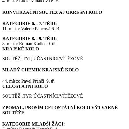
4. místo: Lucie Mihalcová 8. A
KONVERZAČNÍ SOUTĚŽ AJ OKRESNÍ KOLO
KATEGORIE 6. - 7. TŘÍD:
11. místo: Valerie Pancová 6. B
KATEGORIE 8. - 9. TŘÍD:
8. místo: Roman Kadlec 9. tř.
KRAJSKÉ KOLO
SOUTĚŽ, TYP, ÚČASTNÍCI/VÍTĚZOVÉ
MLADÝ CHEMIK KRAJSKÉ KOLO
44. místo: Pavel Prančl 9. tř.
CELOSTÁTNÍ KOLO
SOUTĚŽ ,TYP, ÚČASTNÍCI/VÍTĚZOVÉ
ZPOMAL, PROSÍM CELOSTÁTNÍ KOLO VÝTVARNÉ
SOUTĚŽE
KATEGORIE MLADŠÍ ŽÁCI: