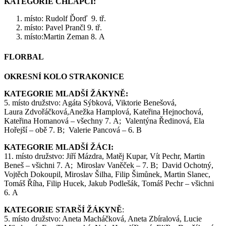
KATEGORIE CHLAPCI:
místo: Rudolf Ďorď 9. tř.
místo: Pavel Prančl 9. tř.
místo:Martin Zeman 8. A
FLORBAL
OKRESNÍ KOLO STRAKONICE
KATEGORIE MLADŠÍ ŽÁKYNĚ:
5. místo družstvo: Agáta Sýbková, Viktorie Benešová,
Laura Zdvořáčková,Anežka Hamplová, Kateřina Hejnochová,
Kateřina Homanová – všechny 7. A; Valentýna Ředinová, Ela
Hořejší – obě 7. B; Valerie Pancová – 6. B
KATEGORIE MLADŠÍ ŽÁCI:
11. místo družstvo: Jiří Mázdra, Matěj Kupar, Vít Pechr, Martin
Beneš – všichni 7. A; Miroslav Vaněček – 7. B; David Ochotný,
Vojtěch Dokoupil, Miroslav Šilha, Filip Šimůnek, Martin Slanec,
Tomáš Říha, Filip Hucek, Jakub Podlešák, Tomáš Pechr – všichni
6. A
KATEGORIE STARŠÍ ŽÁKYNĚ
:
5. místo družstvo: Aneta Macháčková, Aneta Zbíralová, Lucie