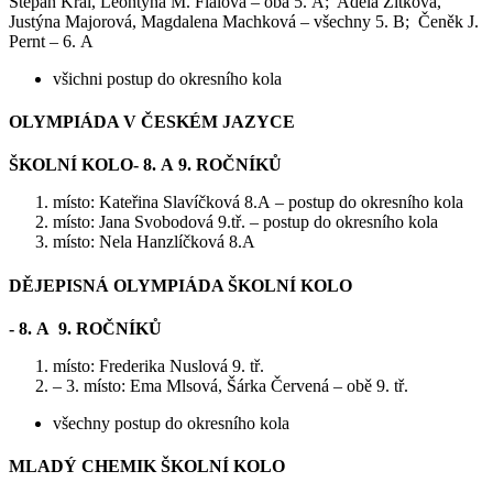
Štěpán Král, Leontýna M. Fialová – oba 5. A; Adéla Zitková,
Justýna Majorová, Magdalena Machková – všechny 5. B; Čeněk J.
Pernt – 6. A
všichni postup do okresního kola
OLYMPIÁDA V ČESKÉM JAZYCE
ŠKOLNÍ KOLO- 8. A 9. ROČNÍKŮ
místo: Kateřina Slavíčková 8.A – postup do okresního kola
místo: Jana Svobodová 9.tř. – postup do okresního kola
místo: Nela Hanzlíčková 8.A
DĚJEPISNÁ OLYMPIÁDA ŠKOLNÍ KOLO
- 8. A 9. ROČNÍKŮ
místo: Frederika Nuslová 9. tř.
– 3. místo: Ema Mlsová, Šárka Červená – obě 9. tř.
všechny postup do okresního kola
MLADÝ CHEMIK ŠKOLNÍ KOLO