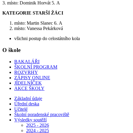
3. místo: Dominik Horvát 5. A
KATEGORIE STARŠÍ ŽÁCI
místo: Martin Slanec 6. A
místo: Vanessa Pekárková
všichni postup do celostátního kola
O škole
BAKALÁŘI
ŠKOLNÍ PROGRAM
ROZVRHY
ZÁPISY ONLINE
JÍDELNÍČEK
AKCE ŠKOLY
Základní údaje
Úřední deska
Učitelé
Školní poradenské pracoviště
Výsledky soutěží
2025 - 2026
2024 - 2025