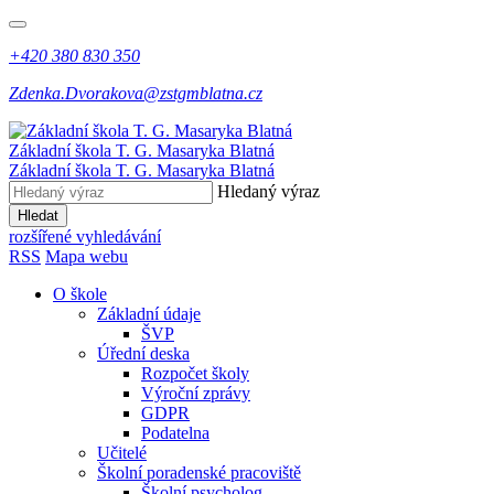
+420 380 830 350
Zdenka.Dvorakova@zstgmblatna.cz
Základní škola T. G. Masaryka Blatná
Základní škola T. G. Masaryka Blatná
Hledaný výraz
Hledat
rozšířené vyhledávání
RSS
Mapa webu
O škole
Základní údaje
ŠVP
Úřední deska
Rozpočet školy
Výroční zprávy
GDPR
Podatelna
Učitelé
Školní poradenské pracoviště
Školní psycholog