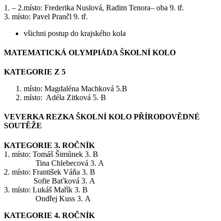
1. – 2.místo: Frederika Nuslová, Radim Tenora– oba 9. tř.
3. místo: Pavel Prančl 9. tř.
všichni postup do krajského kola
MATEMATICKÁ OLYMPIÁDA ŠKOLNÍ KOLO
KATEGORIE Z 5
místo: Magdaléna Machková 5.B
místo: Adéla Zitková 5. B
VEVERKA REZKA ŠKOLNÍ KOLO PŘÍRODOVĚDNÉ
SOUTĚŽE
KATEGORIE 3. ROČNÍK
1. místo: Tomáš Šimůnek 3. B
Tina Chlebecová 3. A
2. místo: František Váňa 3. B
Sofie Baťková 3. A
3. místo: Lukáš Mařík 3. B
Ondřej Kuss 3. A
KATEGORIE 4. ROČNÍK