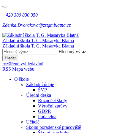
+420 380 830 350
Zdenka.Dvorakova@zstgmblatna.cz
Základní škola T. G. Masaryka Blatná
Základní škola T. G. Masaryka Blatná
Hledaný výraz
Hledat
rozšířené vyhledávání
RSS
Mapa webu
O škole
Základní údaje
ŠVP
Úřední deska
Rozpočet školy
Výroční zprávy
GDPR
Podatelna
Učitelé
Školní poradenské pracoviště
Školní psycholog