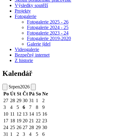
Výsledky soutěží
Projekty
Fotogalerie
Fotogalerie 2025 - 26
Fotogalerie 2024 - 25
Fotogalerie 2023 - 24
Fotogalerie 2019-2020
Galerie jídel
Videogalerie
Bezpečný internet
Z historie
Kalendář
Srpen
2026
Po
Út
St
Čt
Pá
So
Ne
27
28
29
30
31
1
2
3
4
5
6
7
8
9
10
11
12
13
14
15
16
17
18
19
20
21
22
23
24
25
26
27
28
29
30
31
1
2
3
4
5
6