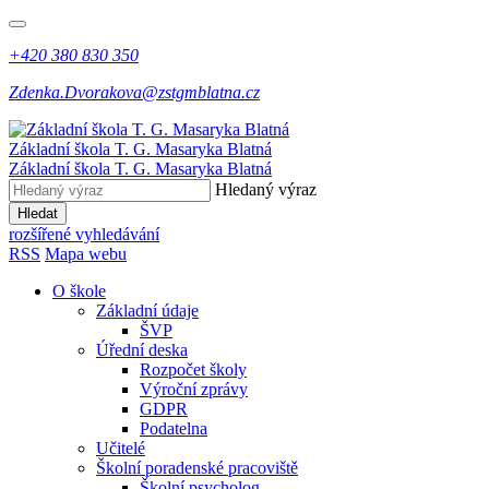
+420 380 830 350
Zdenka.Dvorakova@zstgmblatna.cz
Základní škola T. G. Masaryka Blatná
Základní škola T. G. Masaryka Blatná
Hledaný výraz
Hledat
rozšířené vyhledávání
RSS
Mapa webu
O škole
Základní údaje
ŠVP
Úřední deska
Rozpočet školy
Výroční zprávy
GDPR
Podatelna
Učitelé
Školní poradenské pracoviště
Školní psycholog