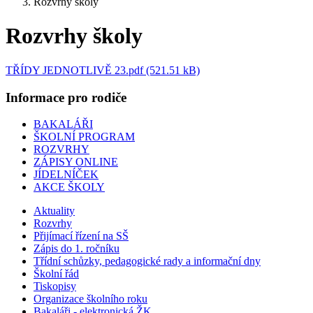
Rozvrhy školy
Rozvrhy školy
TŘÍDY JEDNOTLIVĚ 23.pdf (521.51 kB)
Informace pro rodiče
BAKALÁŘI
ŠKOLNÍ PROGRAM
ROZVRHY
ZÁPISY ONLINE
JÍDELNÍČEK
AKCE ŠKOLY
Aktuality
Rozvrhy
Přijímací řízení na SŠ
Zápis do 1. ročníku
Třídní schůzky, pedagogické rady a informační dny
Školní řád
Tiskopisy
Organizace školního roku
Bakaláři - elektronická ŽK