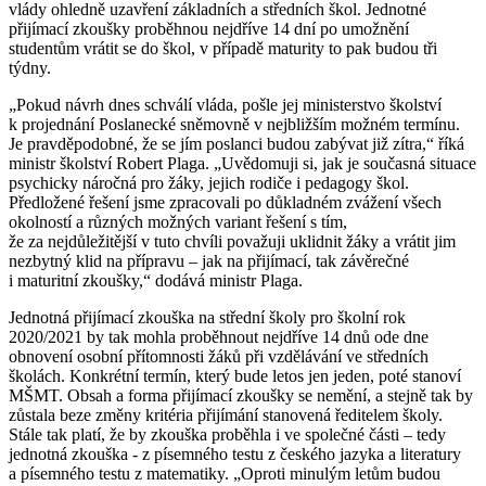
vlády ohledně uzavření základních a středních škol. Jednotné
přijímací zkoušky proběhnou nejdříve 14 dní po umožnění
studentům vrátit se do škol, v případě maturity to pak budou tři
týdny.
„Pokud návrh dnes schválí vláda, pošle jej ministerstvo školství
k projednání Poslanecké sněmovně v nejbližším možném termínu.
Je pravděpodobné, že se jím poslanci budou zabývat již zítra,“ říká
ministr školství Robert Plaga. „Uvědomuji si, jak je současná situace
psychicky náročná pro žáky, jejich rodiče i pedagogy škol.
Předložené řešení jsme zpracovali po důkladném zvážení všech
okolností a různých možných variant řešení s tím,
že za nejdůležitější v tuto chvíli považuji uklidnit žáky a vrátit jim
nezbytný klid na přípravu – jak na přijímací, tak závěrečné
i maturitní zkoušky,“ dodává ministr Plaga.
Jednotná přijímací zkouška na střední školy pro školní rok
2020/2021 by tak mohla proběhnout nejdříve 14 dnů ode dne
obnovení osobní přítomnosti žáků při vzdělávání ve středních
školách. Konkrétní termín, který bude letos jen jeden, poté stanoví
MŠMT. Obsah a forma přijímací zkoušky se nemění, a stejně tak by
zůstala beze změny kritéria přijímání stanovená ředitelem školy.
Stále tak platí, že by zkouška proběhla i ve společné části – tedy
jednotná zkouška - z písemného testu z českého jazyka a literatury
a písemného testu z matematiky. „Oproti minulým letům budou