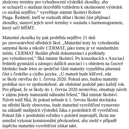
zkráceny termíny pro vyhodnocení výsledků zkoušky, aby
se uchazeči o studium dozvěděli vzhledem k okolnostem výsledek
co možná nejdříve.“ vysvětluje ministr školství Robert
Plaga. Ředitelé, kteří se rozhodli dělat i školní část přijímací
zkoušky, stanoví jejich nové termíny v souladu s harmonogramem,
který určí MŠMT.
Maturitní zkouška by pak proběhla nejdříve 21 dnů
po znovuotevření středních škol. „Maturitní testy by vyhodnotila
samotná škola a nikoliv CERMAT, jako tomu je ve standardním
módu. CERMAT školám předá dokumentaci a podklady
pro vyhodnocení,“ říká ministr školství. Po konzultacích s Asociací
ředitelů gymnázií a zástupci dalších asociací i s ohledem na časové
hledisko bude letos ze společné části maturity vypuštěna písemná
část z českého a cizího jazyka. „U maturit bude klíčové, zda
se školy otevřou do 1. června 2020. Pokud ano, budou maturity
probíhat sice ve zjednodušené, ale obdobné podobě jako každý rok.
Pro případ, že se školy do 1. června 2020 neotevřou, obsahuje návrh
v zájmu jistoty maturantů náhradní řešení,“ říká ministr školství.
Návrh totiž říká, že pokud nebude k 1. červnu školní docházka
na střední školy obnovena, bude maturitní vysvědčení vystaveno
na základě studijních výsledků žáka z posledních tří vysvědčení.
Pokud žák v posledním ročníku v pololetí neprospěl, škola mu
umožní vykonat komisionální přezkoušení, aby mohl v případě
úspěchu maturitní vysvědčení získat také.