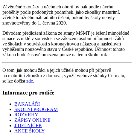
Závěrečné zkoušky u učebních oborů by pak podle návrhu
proběhly podle podobných podmínek, jako zkoušky maturitní,
včetně totožného náhradního řešení, pokud by školy nebyly
znovuotevřeny do 1. června 2020.
Důvodem předložení zákona ze strany MŠMT je řešení mimořádné
situace vzniklé v souvislosti se zákazem osobní přítomnosti žáků
ve školách v souvislosti s koronavirovou nákazou a následným
vyhlášením nouzového stavu v České republice. Účinnost tohoto
zákona bude časově omezena pouze na tento školní rok.
O tom, jak mohou žáci a jejich učitelé mohou při přípravě
na maturitní zkoušku z domova, využít webové stránky Cermatu,
se lze dočíst
zde
.
Informace pro rodiče
BAKALÁŘI
ŠKOLNÍ PROGRAM
ROZVRHY
ZÁPISY ONLINE
JÍDELNÍČEK
AKCE ŠKOLY