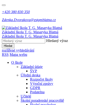
+420 380 830 350
Zdenka.Dvorakova@zstgmblatna.cz
Základní škola T. G. Masaryka Blatná
Základní škola T. G. Masaryka Blatná
Hledaný výraz
Hledat
rozšířené vyhledávání
RSS
Mapa webu
O škole
Základní údaje
ŠVP
Úřední deska
Rozpočet školy
Výroční zprávy
GDPR
Podatelna
Učitelé
Školní poradenské pracoviště
Školní psycholog