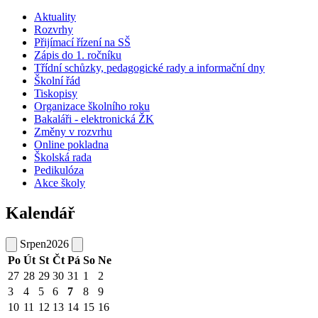
Aktuality
Rozvrhy
Přijímací řízení na SŠ
Zápis do 1. ročníku
Třídní schůzky, pedagogické rady a informační dny
Školní řád
Tiskopisy
Organizace školního roku
Bakaláři - elektronická ŽK
Změny v rozvrhu
Online pokladna
Školská rada
Pedikulóza
Akce školy
Kalendář
Srpen
2026
Po
Út
St
Čt
Pá
So
Ne
27
28
29
30
31
1
2
3
4
5
6
7
8
9
10
11
12
13
14
15
16