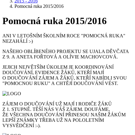
2015 - 2016
Pomocná ruka 2015/2016
Pomocná ruka 2015/2016
ANI V LETOŠNÍM ŠKOLNÍM ROCE "POMOCNÁ RUKA"
NEZAHÁLÍ :-)
NAŠEHO OBLÍBENÉHO PROJEKTU SE UJALA DĚVČATA
Z 9. A ANETA FOŘTOVÁ A OLÍVIE MACHOVCOVÁ.
JEJICH NEJVĚTŠÍM ÚKOLEM JE KOORDINOVÁNÍ
DOUČOVÁNÍ, EVIDENCE ŽÁKŮ, KTEŘÍ MAJÍ
O DOUČOVÁNÍ ZÁJEM A ŽÁKŮ, KTEŘÍ NABÍDLI SVOU
"POMOCNOU RUKU" A CHTĚJÍ DOUČOVÁNÍ VÉST.
ZÁJEM O DOUČOVÁNÍ UŽ MAJÍ I RODIČE ŽÁKŮ
Z 1. STUPNĚ. TĚŠÍ NÁS VÁŠ ZÁJEM. DOUFÁME,
ŽE VŠECHNA DOUČOVÁNÍ PŘINESOU NAŠIM ŽÁKŮM
LEPŠÍ ZNÁMKY TŘEBA UŽ NA POLOLETNÍM
VYSVĚDČENÍ :-).