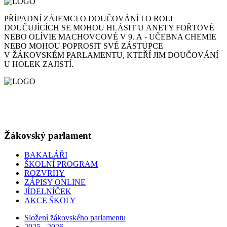
PŘÍPADNÍ ZÁJEMCI O DOUČOVÁNÍ I O ROLI
DOUČUJÍCÍCH SE MOHOU HLÁSIT U ANETY FOŘTOVÉ
NEBO OLÍVIE MACHOVCOVÉ V 9. A - UČEBNA CHEMIE
NEBO MOHOU POPROSIT SVÉ ZÁSTUPCE
V ŽÁKOVSKÉM PARLAMENTU, KTEŘÍ JIM DOUČOVÁNÍ
U HOLEK ZAJISTÍ.
Žákovský parlament
BAKALÁŘI
ŠKOLNÍ PROGRAM
ROZVRHY
ZÁPISY ONLINE
JÍDELNÍČEK
AKCE ŠKOLY
Složení žákovského parlamentu
2025 - 2026