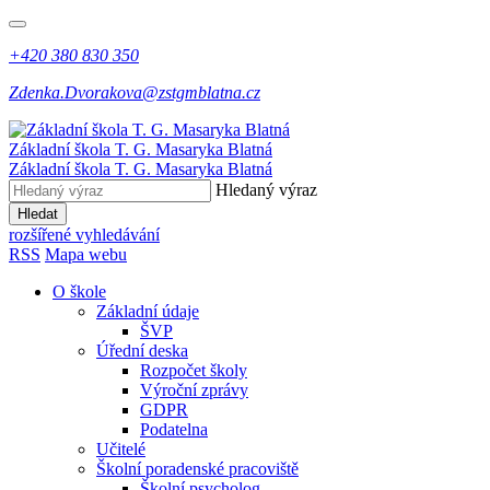
+420 380 830 350
Zdenka.Dvorakova@zstgmblatna.cz
Základní škola T. G. Masaryka Blatná
Základní škola T. G. Masaryka Blatná
Hledaný výraz
Hledat
rozšířené vyhledávání
RSS
Mapa webu
O škole
Základní údaje
ŠVP
Úřední deska
Rozpočet školy
Výroční zprávy
GDPR
Podatelna
Učitelé
Školní poradenské pracoviště
Školní psycholog