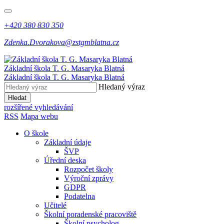
+420 380 830 350
Zdenka.Dvorakova@zstgmblatna.cz
Základní škola T. G. Masaryka Blatná
Základní škola T. G. Masaryka Blatná
Hledaný výraz
Hledat
rozšířené vyhledávání
RSS
Mapa webu
O škole
Základní údaje
ŠVP
Úřední deska
Rozpočet školy
Výroční zprávy
GDPR
Podatelna
Učitelé
Školní poradenské pracoviště
Školní psycholog