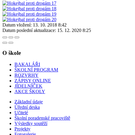
Datum vložení:
13. 10. 2018 8:42
Datum poslední aktualizace:
15. 12. 2020 8:25
O škole
BAKALÁŘI
ŠKOLNÍ PROGRAM
ROZVRHY
ZÁPISY ONLINE
JÍDELNÍČEK
AKCE ŠKOLY
Základní údaje
Úřední deska
Učitelé
Školní poradenské pracoviště
Výsledky soutěží
Projekty
Fotogalerie