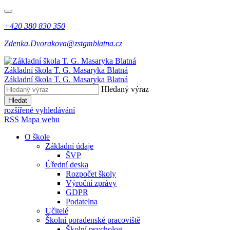
+420 380 830 350
Zdenka.Dvorakova@zstgmblatna.cz
Základní škola T. G. Masaryka Blatná
Základní škola T. G. Masaryka Blatná
Hledaný výraz
Hledat
rozšířené vyhledávání
RSS
Mapa webu
O škole
Základní údaje
ŠVP
Úřední deska
Rozpočet školy
Výroční zprávy
GDPR
Podatelna
Učitelé
Školní poradenské pracoviště
Školní psycholog